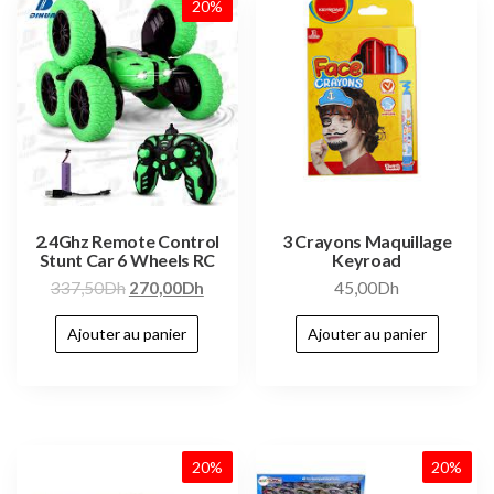
20%
2.4Ghz Remote Control
3 Crayons Maquillage
Stunt Car 6 Wheels RC
Keyroad
337,50
Dh
270,00
Dh
45,00
Dh
Ajouter au panier
Ajouter au panier
20%
20%