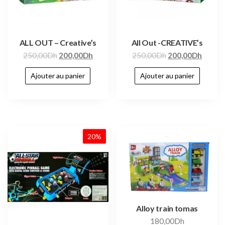
ALL OUT – Creative’s
All Out -CREATIVE’s
250,00
Dh
200,00
Dh
250,00
Dh
200,00
Dh
Ajouter au panier
Ajouter au panier
20%
Alloy train tomas
180,00
Dh