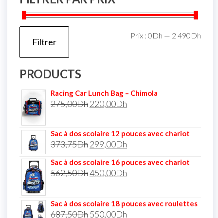
Prix :
0Dh
—
2 490Dh
Filtrer
PRODUCTS
Racing Car Lunch Bag – Chimola
275,00
Dh
220,00
Dh
Sac à dos scolaire 12 pouces avec chariot
373,75
Dh
299,00
Dh
Sac à dos scolaire 16 pouces avec chariot
562,50
Dh
450,00
Dh
Sac à dos scolaire 18 pouces avec roulettes
687,50
Dh
550,00
Dh