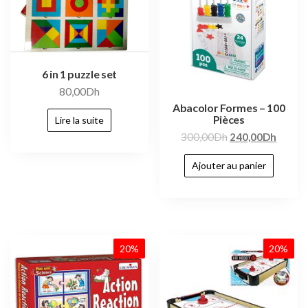
6 in 1 puzzle set
80,00
Dh
Abacolor Formes – 100
Pièces
Lire la suite
300,00
Dh
240,00
Dh
Ajouter au panier
20%
20%