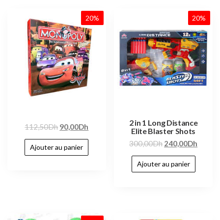
20%
20%
2 in 1 Long Distance
112,50
Dh
90,00
Dh
Elite Blaster Shots
300,00
Dh
240,00
Dh
Ajouter au panier
Ajouter au panier