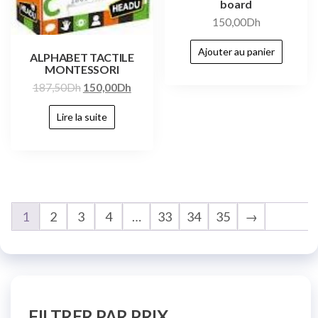
board
150,00
Dh
Ajouter au panier
ALPHABET TACTILE
MONTESSORI
187,50
Dh
150,00
Dh
Lire la suite
1
2
3
4
…
33
34
35
→
FILTRER PAR PRIX