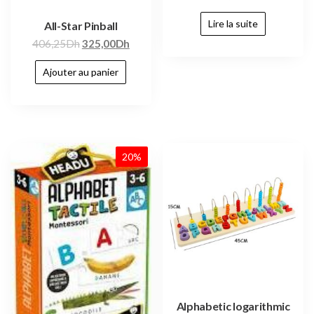
Lire la suite
All-Star Pinball
406,25
Dh
325,00
Dh
Ajouter au panier
20%
Alphabetic logarithmic