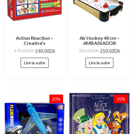
Action Réaction –
Air Hockey 40 cm –
Creative’s
AMBASSADOR
175,00
Dh
140,00
Dh
312,50
Dh
250,00
Dh
Lire la suite
Lire la suite
20%
NEW
20%