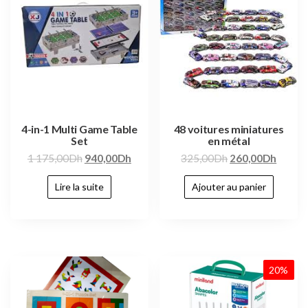
4-in-1 Multi Game Table
48 voitures miniatures
Set
en métal
1 175,00
Dh
940,00
Dh
325,00
Dh
260,00
Dh
Lire la suite
Ajouter au panier
20%