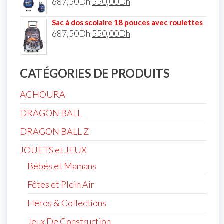
687,50
Dh
550,00
Dh
Sac à dos scolaire 18 pouces avec roulettes
687,50
Dh
550,00
Dh
CATÉGORIES DE PRODUITS
ACHOURA
DRAGON BALL
DRAGON BALL Z
JOUETS et JEUX
Bébés et Mamans
Fêtes et Plein Air
Héros & Collections
Jeux De Construction