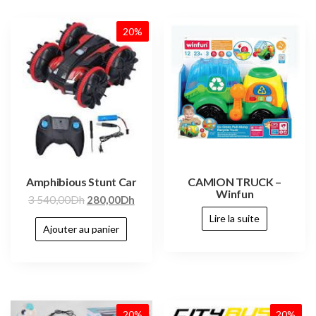
20%
Amphibious Stunt Car
CAMION TRUCK –
Winfun
3 540,00
Dh
280,00
Dh
Lire la suite
Ajouter au panier
20%
20%