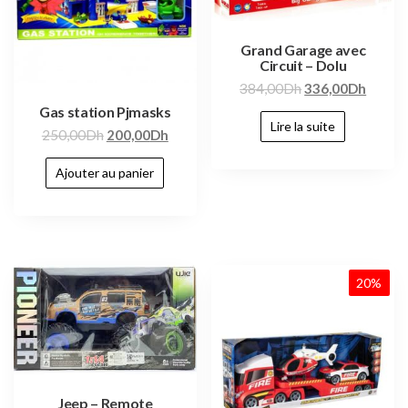
Grand Garage avec
Circuit – Dolu
384,00
Dh
336,00
Dh
Gas station Pjmasks
Lire la suite
250,00
Dh
200,00
Dh
Ajouter au panier
20%
Jeep – Remote