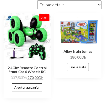
20%
Alloy train tomas
180,00
Dh
Lire la suite
2.4Ghz Remote Control
Stunt Car 6 Wheels RC
337,50
Dh
270,00
Dh
Ajouter au panier