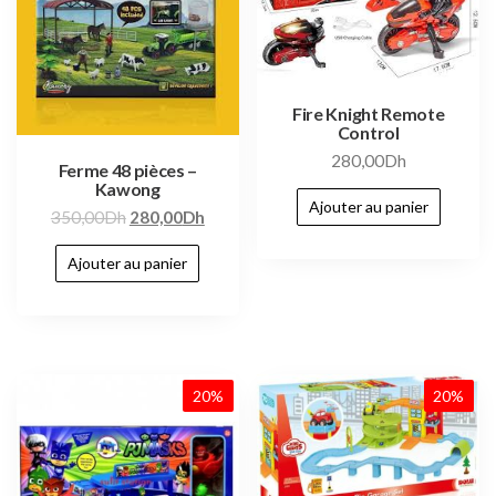
Fire Knight Remote
Control
280,00
Dh
Ferme 48 pièces –
Kawong
Ajouter au panier
350,00
Dh
280,00
Dh
Ajouter au panier
20%
20%