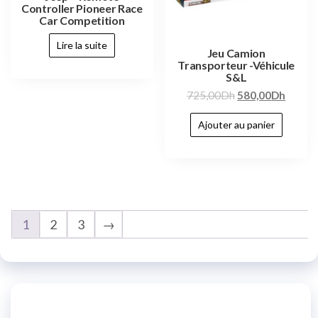
Controller Pioneer Race
Car Competition
Lire la suite
Jeu Camion
Transporteur -Véhicule
S&L
725,00
Dh
580,00
Dh
Ajouter au panier
1
2
3
→