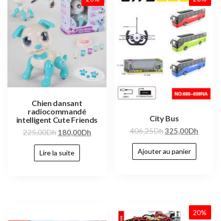
Chien dansant
radiocommandé
City Bus
intelligent Cute Friends
406,25
Dh
325,00
Dh
225,00
Dh
180,00
Dh
Ajouter au panier
Lire la suite
20%