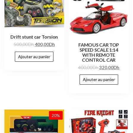
Drift stunt car Torsion
500,00
Dh
400,00
Dh
FAMOUS CAR TOP
SPEED SCALE 1:14
WITH REMOTE
Ajouter au panier
CONTROL CAR
400,00
Dh
320,00
Dh
Ajouter au panier
20%