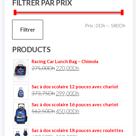
FILTRER PAR PRIX
Prix :
0Dh
—
580Dh
Filtrer
PRODUCTS
Racing Car Lunch Bag – Chimola
275,00
Dh
220,00
Dh
Sac à dos scolaire 12 pouces avec chariot
373,75
Dh
299,00
Dh
Sac à dos scolaire 16 pouces avec chariot
562,50
Dh
450,00
Dh
Sac à dos scolaire 18 pouces avec roulettes