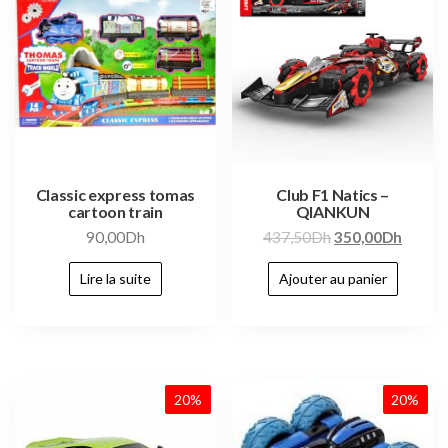
Classic express tomas
Club F1 Natics –
cartoon train
QIANKUN
90,00
Dh
437,50
Dh
350,00
Dh
Lire la suite
Ajouter au panier
20%
20%