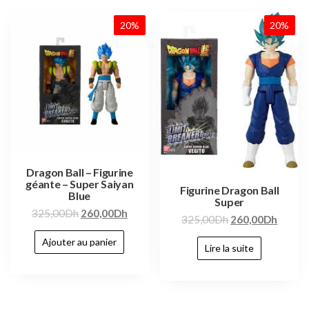
20%
20%
Dragon Ball – Figurine
géante – Super Saiyan
Figurine Dragon Ball
Blue
Super
325,00
Dh
260,00
Dh
325,00
Dh
260,00
Dh
Ajouter au panier
Lire la suite