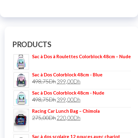
PRODUCTS
Sac à Dos à Roulettes Colorblock 48cm – Nude
Sac à Dos Colorblock 48cm - Blue
498,75
Dh
399,00
Dh
Sac à Dos Colorblock 48cm - Nude
498,75
Dh
399,00
Dh
Racing Car Lunch Bag – Chimola
275,00
Dh
220,00
Dh
Sac à dos scolaire 12 pouces avec chariot