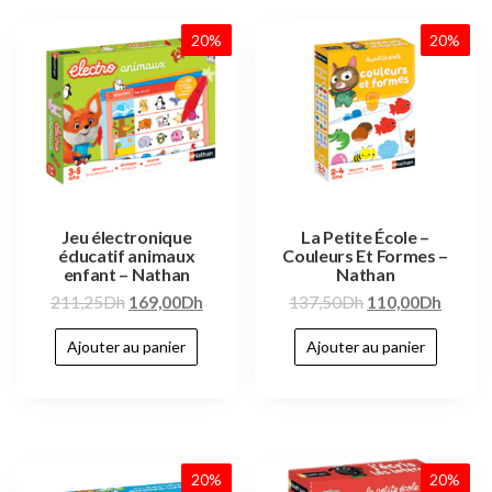
20%
20%
Jeu électronique
La Petite École –
éducatif animaux
Couleurs Et Formes –
enfant – Nathan
Nathan
211,25
Dh
169,00
Dh
137,50
Dh
110,00
Dh
Ajouter au panier
Ajouter au panier
20%
20%