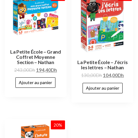
La Petite École – Grand
Coffret Moyenne
Section – Nathan
La Petite École – J’écris
les lettres – Nathan
243,00
Dh
194,40
Dh
130,00
Dh
104,00
Dh
Ajouter au panier
Ajouter au panier
20%