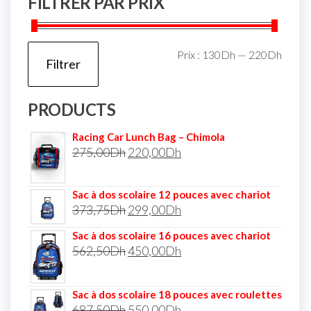
FILTRER PAR PRIX
Prix :
130Dh
—
220Dh
Filtrer
PRODUCTS
Racing Car Lunch Bag – Chimola
275,00
Dh
220,00
Dh
Sac à dos scolaire 12 pouces avec chariot
373,75
Dh
299,00
Dh
Sac à dos scolaire 16 pouces avec chariot
562,50
Dh
450,00
Dh
Sac à dos scolaire 18 pouces avec roulettes
687,50
Dh
550,00
Dh