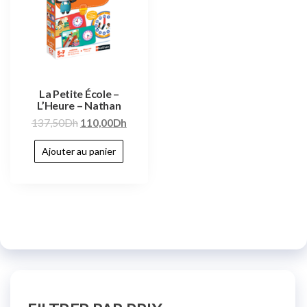
La Petite École –
L’Heure – Nathan
137,50
Dh
110,00
Dh
Ajouter au panier