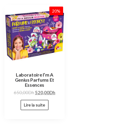
20%
Laboratoire I’m A
Genius Parfums Et
Essences
650,00
Dh
520,00
Dh
Lire la suite