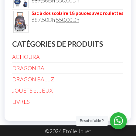
687,50
Dh
550,00
Dh
Sac à dos scolaire 18 pouces avec roulettes
687,50
Dh
550,00
Dh
CATÉGORIES DE PRODUITS
ACHOURA
DRAGON BALL
DRAGON BALL Z
JOUETS et JEUX
LIVRES
Besoin d'aide ?