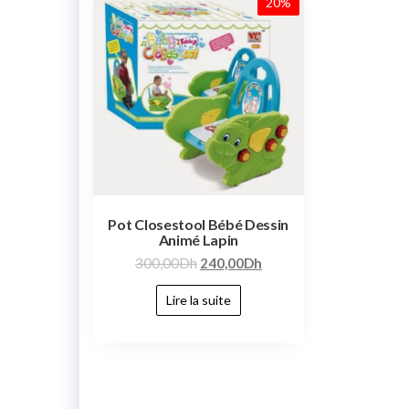
20%
Pot Closestool Bébé Dessin
Animé Lapin
300,00
Dh
240,00
Dh
Lire la suite