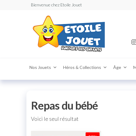
Bienvenue chez Etoile Jouet
Etoile
Jouets Maro
,vente de joue
: Vente
puériculture
enfants garç
et
et filles –
puéric
Marrakech
,Casablanca,
en lig
,Agadir ,Téma
magas
,Khouribga
,Tetouan livr
partout au M
Nos Jouets
Héros & Collections
Âge
M
Repas du bébé
Voici le seul résultat