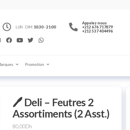
jouet.ma
c
ts et
Appelez-nous
 jouets
 pour
LUN - DIM:
10:30 - 21:00
+212 676 717879
ons
+212 537 404496
ulture
Rabat
ne ou en
ra
in
aison
aroc
arques
Promotion
🖊️ Deli – Feutres 2
Assortiments (2 Asst.)
80,00
Dh