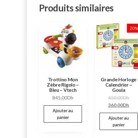
Produits similaires
20
Trottino Mon
Grande Horloge
Zèbre Rigolo –
Calendrier –
Bleu – Vtech
Goula
845,00
Dh
450,00
Dh
360,00
Dh
Ajouter au
panier
Ajouter au
panier