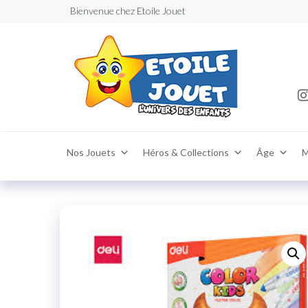
Bienvenue chez Etoile Jouet
Etoile
Jouets Maro
,vente de joue
: Vente
puériculture
enfants garç
et
et filles –
puéric
Marrakech
,Casablanca,
en lig
,Agadir ,Téma
magas
,Khouribga
,Tetouan livr
partout au M
Nos Jouets
Héros & Collections
Âge
M