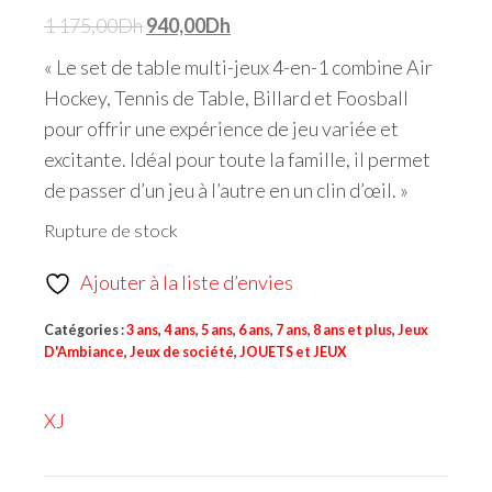
1 175,00
Dh
940,00
Dh
« Le set de table multi-jeux 4-en-1 combine Air
Hockey, Tennis de Table, Billard et Foosball
pour offrir une expérience de jeu variée et
excitante. Idéal pour toute la famille, il permet
de passer d’un jeu à l’autre en un clin d’œil. »
Rupture de stock
Ajouter à la liste d’envies
Catégories :
3 ans
,
4 ans
,
5 ans
,
6 ans
,
7 ans
,
8 ans et plus
,
Jeux
D'Ambiance
,
Jeux de société
,
JOUETS et JEUX
XJ