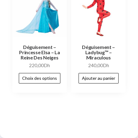
Déguisement –
Déguisement –
Princesse Elsa – La
Ladybug™ –
Reine Des Neiges
Miraculous
220,00
Dh
240,00
Dh
Choix des options
Ajouter au panier