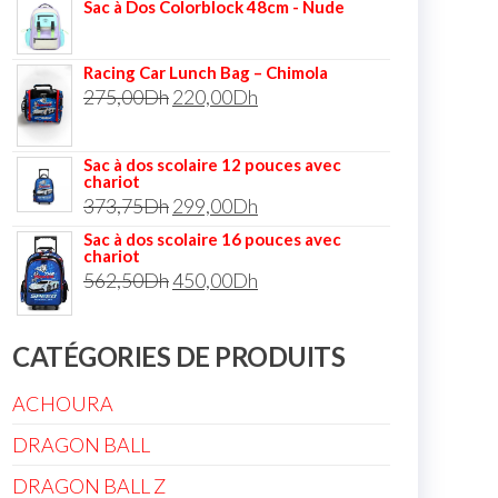
Sac à Dos Colorblock 48cm - Nude
Racing Car Lunch Bag – Chimola
275,00
Dh
220,00
Dh
Sac à dos scolaire 12 pouces avec
chariot
373,75
Dh
299,00
Dh
Sac à dos scolaire 16 pouces avec
chariot
562,50
Dh
450,00
Dh
CATÉGORIES DE PRODUITS
ACHOURA
DRAGON BALL
DRAGON BALL Z