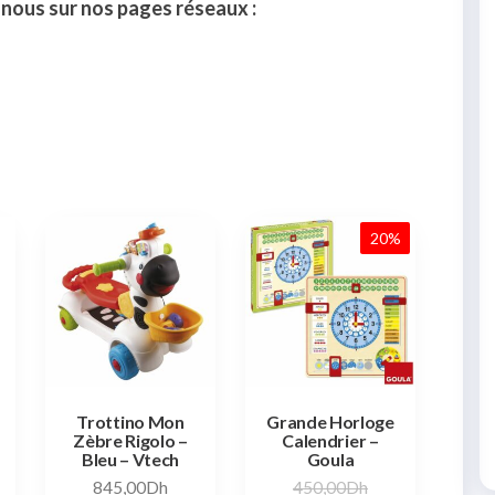
-nous sur nos pages réseaux :
20%
Trottino Mon
Grande Horloge
Zèbre Rigolo –
Calendrier –
Bleu – Vtech
Goula
845,00
Dh
450,00
Dh