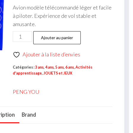
Avion modèle télécommandé léger et facile
à piloter. Expérience de vol stable et
amusante.
Ajouter au panier
Ajouter à la liste d’envies
Catégories :
3 ans
,
4 ans
,
5 ans
,
6 ans
,
Activités
d'apprentissage
,
JOUETS et JEUX
PENG YOU
iption
Brand