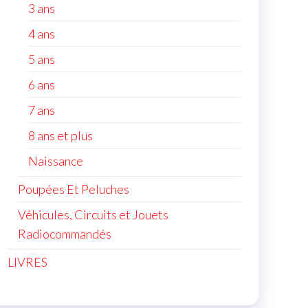
3 ans
4 ans
5 ans
6 ans
7 ans
8 ans et plus
Naissance
Poupées Et Peluches
Véhicules, Circuits et Jouets
Radiocommandés
LIVRES