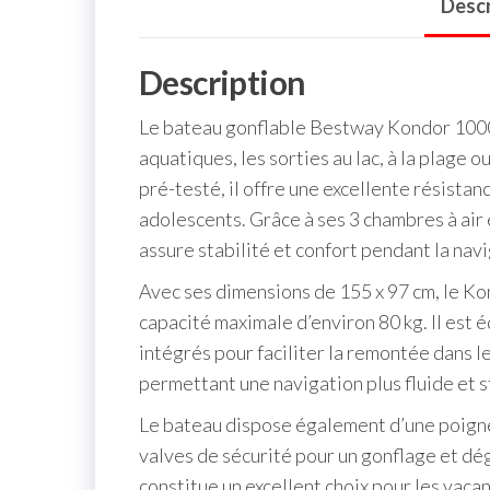
Descr
Description
Le bateau gonflable Bestway Kondor 1000 
aquatiques, les sorties au lac, à la plage 
pré-testé, il offre une excellente résistan
adolescents. Grâce à ses 3 chambres à air 
assure stabilité et confort pendant la navi
Avec ses dimensions de 155 x 97 cm, le Ko
capacité maximale d’environ 80 kg. Il est 
intégrés pour faciliter la remontée dans l
permettant une navigation plus fluide et s
Le bateau dispose également d’une poign
valves de sécurité pour un gonflage et dég
constitue un excellent choix pour les vacan