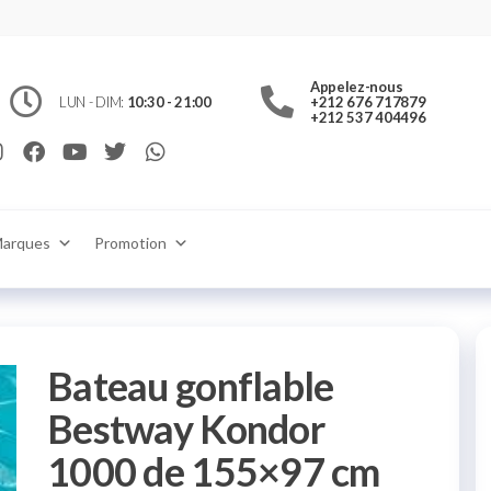
jouet.ma
c
ts et
Appelez-nous
 jouets
 pour
LUN - DIM:
10:30 - 21:00
+212 676 717879
ons
+212 537 404496
ulture
Rabat
ne ou en
ra
in
aison
aroc
arques
Promotion
Bateau gonflable
Bestway Kondor
1000 de 155×97 cm