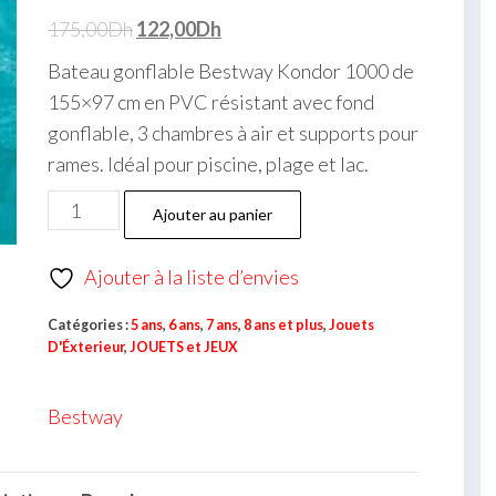
175,00
Dh
122,00
Dh
Bateau gonflable Bestway Kondor 1000 de
155×97 cm en PVC résistant avec fond
gonflable, 3 chambres à air et supports pour
rames. Idéal pour piscine, plage et lac.
Ajouter au panier
Ajouter à la liste d’envies
Catégories :
5 ans
,
6 ans
,
7 ans
,
8 ans et plus
,
Jouets
D'Éxterieur
,
JOUETS et JEUX
Bestway