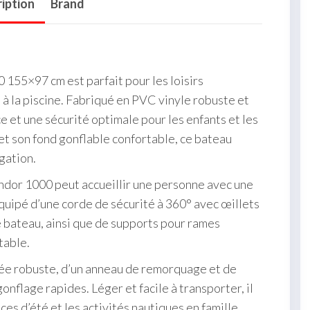
iption
Brand
155×97 cm est parfait pour les loisirs
ou à la piscine. Fabriqué en PVC vinyle robuste et
ce et une sécurité optimale pour les enfants et les
et son fond gonflable confortable, ce bateau
gation.
ndor 1000 peut accueillir une personne avec une
équipé d’une corde de sécurité à 360° avec œillets
e bateau, ainsi que de supports pour rames
table.
ée robuste, d’un anneau de remorquage et de
onflage rapides. Léger et facile à transporter, il
ces d’été et les activités nautiques en famille.