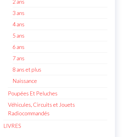
2 ans
3 ans
4 ans
5 ans
6 ans
7 ans
8 ans et plus
Naissance
Poupées Et Peluches
Véhicules, Circuits et Jouets
Radiocommandés
LIVRES