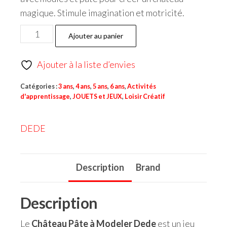
magique. Stimule imagination et motricité.
Ajouter au panier
Ajouter à la liste d’envies
Catégories :
3 ans
,
4 ans
,
5 ans
,
6 ans
,
Activités
d'apprentissage
,
JOUETS et JEUX
,
Loisir Créatif
DEDE
Description
Brand
Description
Le
Château Pâte à Modeler Dede
est un jeu