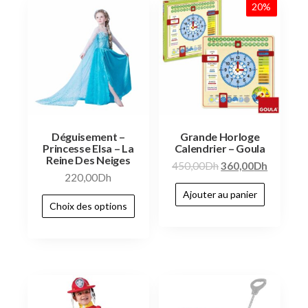
20%
Déguisement –
Grande Horloge
Princesse Elsa – La
Calendrier – Goula
Reine Des Neiges
450,00
Dh
360,00
Dh
220,00
Dh
Ajouter au panier
Choix des options