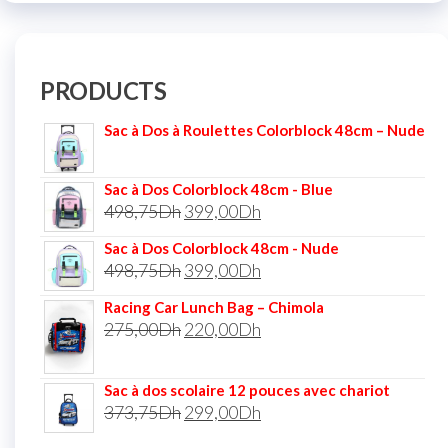
PRODUCTS
Sac à Dos à Roulettes Colorblock 48cm – Nude
Sac à Dos Colorblock 48cm - Blue
498,75
Dh
399,00
Dh
Sac à Dos Colorblock 48cm - Nude
498,75
Dh
399,00
Dh
Racing Car Lunch Bag – Chimola
275,00
Dh
220,00
Dh
Sac à dos scolaire 12 pouces avec chariot
373,75
Dh
299,00
Dh