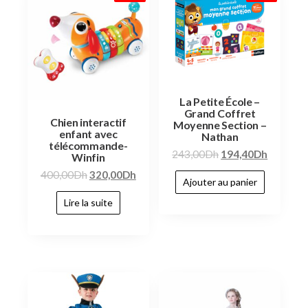
La Petite École –
Grand Coffret
Chien interactif
Moyenne Section –
enfant avec
Nathan
télécommande-
243,00
Dh
194,40
Dh
Winfin
400,00
Dh
320,00
Dh
Ajouter au panier
Lire la suite