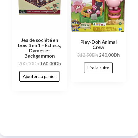
Jeu de société en
Play-Doh Animal
bois 3 en 1 – Échecs,
Crew
Dames et
312,50
Dh
240,00
Dh
Backgammon
200,00
Dh
160,00
Dh
Lire la suite
Ajouter au panier