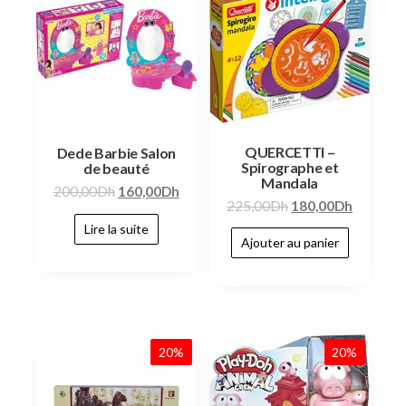
QUERCETTI –
Dede Barbie Salon
Spirographe et
de beauté
Mandala
200,00
Dh
160,00
Dh
225,00
Dh
180,00
Dh
Lire la suite
Ajouter au panier
20%
20%