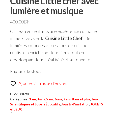
Cuisine Little chef avec
lumière et musique
400,00
Dh
Offrez à vos enfants une expérience culinaire
immersive avec la
Cuisine Little Chef
. Des
lumières colorées et des sons de cuisine
réalistes enrichiront leurs jeux tout en
développant leur créativité et autonomie.
Rupture de stock
Ajouter à la liste d’envies
UGS :
008-908
Catégories :
3 ans
,
4 ans
,
5 ans
,
6 ans
,
7 ans
,
8 ans et plus
,
Jeux
Scientifiques et Jouets Éducatifs
,
Jouets d'imitation
,
JOUETS
et JEUX