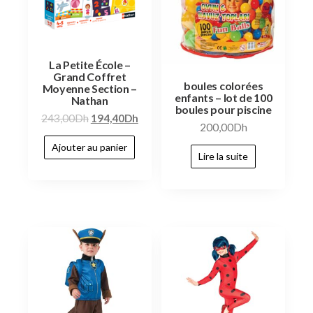
La Petite École –
Grand Coffret
boules colorées
Moyenne Section –
enfants – lot de 100
Nathan
boules pour piscine
243,00
Dh
194,40
Dh
200,00
Dh
Ajouter au panier
Lire la suite