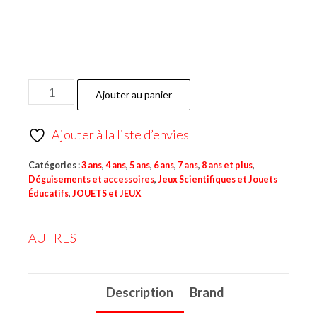
Ajouter au panier
Ajouter à la liste d’envies
Catégories :
3 ans
,
4 ans
,
5 ans
,
6 ans
,
7 ans
,
8 ans et plus
,
Déguisements et accessoires
,
Jeux Scientifiques et Jouets
Éducatifs
,
JOUETS et JEUX
AUTRES
Description
Brand