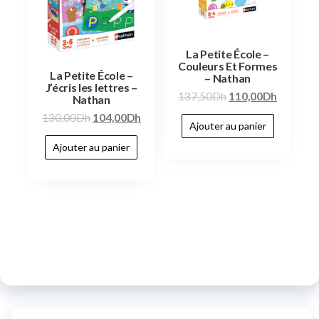
La Petite École –
Couleurs Et Formes
La Petite École –
– Nathan
J’écris les lettres –
137,50
Dh
110,00
Dh
Nathan
130,00
Dh
104,00
Dh
Ajouter au panier
Ajouter au panier