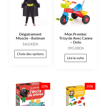
Déguisement
Mon Premier
Muscle – Batman
Tricycle Avec Canne
– Dolu
160,00
Dh
395,00
Dh
Choix des options
Lire la suite
20%
20%