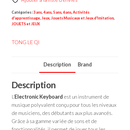
Catégories :
3 ans
,
4 ans
,
5 ans
,
6 ans
,
Activités
d'apprentissage
,
Jeux, Jouets Musicaux et Jeux d'Imitation
,
JOUETS et JEUX
TONG LE QI
Description
Brand
Description
L’
Electronic Keyboard
est un instrument de
musique polyvalent conçu pour tous les niveaux
de musiciens, des débutants aux plus avancés.
Grâce à sa gamme variée de sons et de
fonctionnalités, il permet de jouer tous les