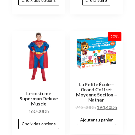
Choix des options
Lire la suite
20%
La Petite École –
Grand Coffret
Le costume
Moyenne Section –
Superman Deluxe
Nathan
Muscle
243,00
Dh
194,40
Dh
160,00
Dh
Ajouter au panier
Choix des options