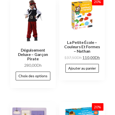
20%
La Petite École –
Couleurs Et Formes
Déguisement
– Nathan
Deluxe – Garçon
137,50
Dh
110,00
Dh
Pirate
280,00
Dh
Ajouter au panier
Choix des options
20%