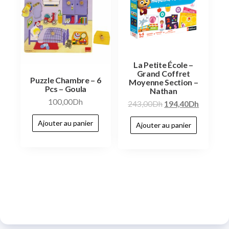
La Petite École –
Grand Coffret
Puzzle Chambre – 6
Moyenne Section –
Pcs – Goula
Nathan
100,00
Dh
243,00
Dh
194,40
Dh
Ajouter au panier
Ajouter au panier