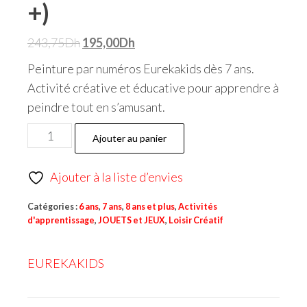
+)
243,75
Dh
195,00
Dh
Peinture par numéros Eurekakids dès 7 ans.
Activité créative et éducative pour apprendre à
peindre tout en s’amusant.
Ajouter au panier
Ajouter à la liste d’envies
Catégories :
6 ans
,
7 ans
,
8 ans et plus
,
Activités
d'apprentissage
,
JOUETS et JEUX
,
Loisir Créatif
EUREKAKIDS