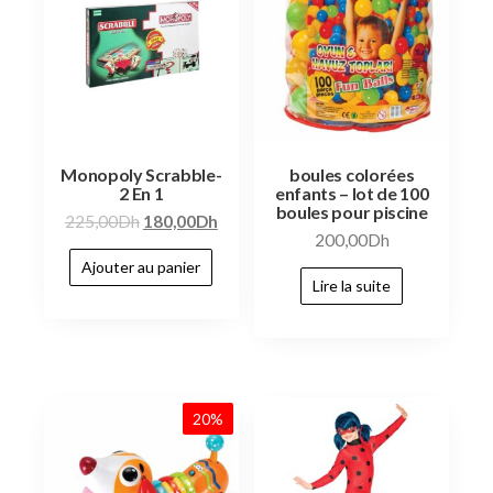
Monopoly Scrabble-
boules colorées
2 En 1
enfants – lot de 100
boules pour piscine
225,00
Dh
180,00
Dh
200,00
Dh
Ajouter au panier
Lire la suite
20%