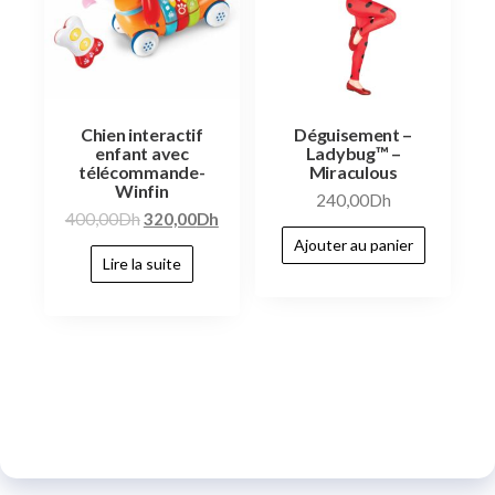
Chien interactif
Déguisement –
enfant avec
Ladybug™ –
télécommande-
Miraculous
Winfin
240,00
Dh
400,00
Dh
320,00
Dh
Ajouter au panier
Lire la suite