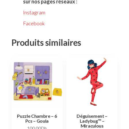
sur nos pages réseaux :
Instagram
Facebook
Produits similaires
Puzzle Chambre – 6
Déguisement –
Pcs – Goula
Ladybug™ –
Miraculous
100,00
Dh