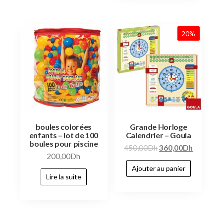
20%
boules colorées
Grande Horloge
enfants – lot de 100
Calendrier – Goula
boules pour piscine
450,00
Dh
360,00
Dh
200,00
Dh
Ajouter au panier
Lire la suite