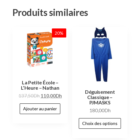
Produits similaires
20%
La Petite École –
L’Heure – Nathan
Déguisement
137,50
Dh
110,00
Dh
Classique –
PJMASKS
Ajouter au panier
180,00
Dh
Choix des options