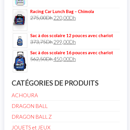
Racing Car Lunch Bag – Chimola
275,00
Dh
220,00
Dh
Sac à dos scolaire 12 pouces avec chariot
373,75
Dh
299,00
Dh
Sac à dos scolaire 16 pouces avec chariot
562,50
Dh
450,00
Dh
CATÉGORIES DE PRODUITS
ACHOURA
DRAGON BALL
DRAGON BALL Z
JOUETS et JEUX