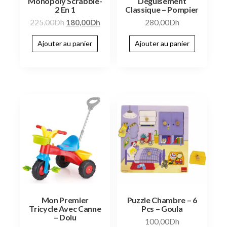
Monopoly Scrabble-
Déguisement
2 En 1
Classique – Pompier
225,00
Dh
180,00
Dh
280,00
Dh
Ajouter au panier
Ajouter au panier
Mon Premier
Puzzle Chambre – 6
Tricycle Avec Canne
Pcs – Goula
– Dolu
100,00
Dh