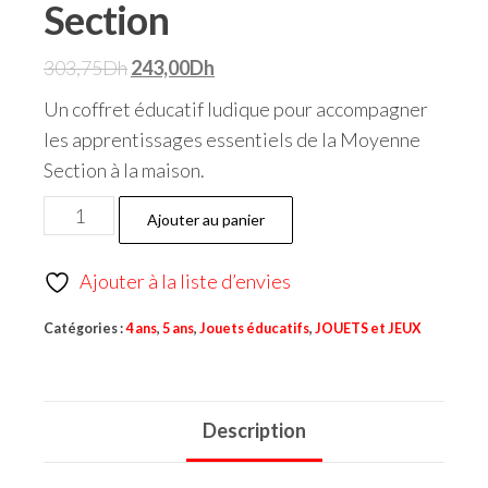
Section
303,75
Dh
243,00
Dh
Un coffret éducatif ludique pour accompagner
les apprentissages essentiels de la Moyenne
Section à la maison.
Ajouter au panier
Ajouter à la liste d’envies
Catégories :
4 ans
,
5 ans
,
Jouets éducatifs
,
JOUETS et JEUX
Description