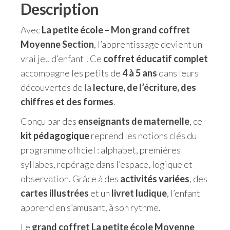
Description
Avec
La petite école – Mon grand coffret
Moyenne Section
, l’apprentissage devient un
vrai jeu d’enfant ! Ce
coffret éducatif complet
accompagne les petits de
4 à 5 ans
dans leurs
découvertes de la
lecture, de l’écriture, des
chiffres et des formes
.
Conçu par des
enseignants de maternelle
, ce
kit pédagogique
reprend les notions clés du
programme officiel : alphabet, premières
syllabes, repérage dans l’espace, logique et
observation. Grâce à des
activités variées
, des
cartes illustrées
et un
livret ludique
, l’enfant
apprend en s’amusant, à son rythme.
Le
grand coffret La petite école Moyenne