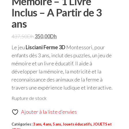
Mémoire – 1 Livre
Inclus – A Partir de 3
ans
437,50
Dh
350,00
Dh
Le jeu
Lisciani Ferme 3D
Montessori, pour
enfants dès 3 ans, inclut des puzzles, un jeu de
mémoire et un livre éducatif. Il aide à
développer la mémoire, la motricité et la
reconnaissance des animaux de la ferme à
travers une expérience ludique et interactive.
Rupture de stock
Ajouter à la liste d’envies
Catégories :
3 ans
,
4 ans
,
5 ans
,
Jouets éducatifs
,
JOUETS et