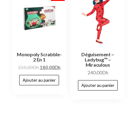
Monopoly Scrabble-
Déguisement –
2 En 1
Ladybug™ –
Miraculous
225,00
Dh
180,00
Dh
240,00
Dh
Ajouter au panier
Ajouter au panier