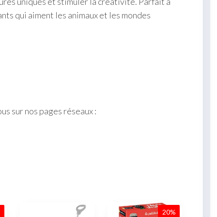
res uniques et stimuler la créativité. Parfait à
fants qui aiment les animaux et les mondes
ous sur nos pages réseaux :
%
20%