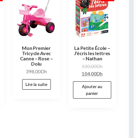
Mon Premier
La Petite École –
Tricycle Avec
J’écris les lettres
Canne – Rose –
– Nathan
Dolu
130,00
Dh
398,00
Dh
104,00
Dh
Lire la suite
Ajouter au
panier