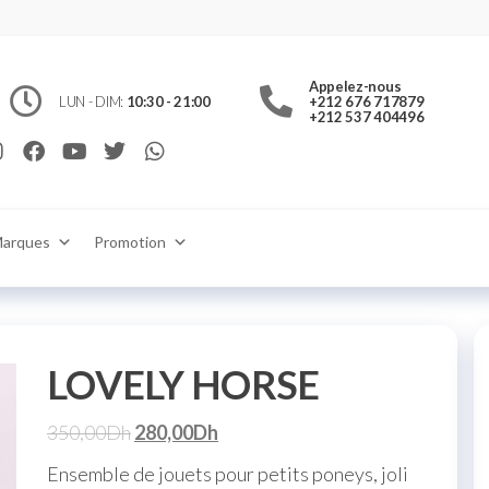
jouet.ma
c
ts et
Appelez-nous
 jouets
 pour
LUN - DIM:
10:30 - 21:00
+212 676 717879
ons
+212 537 404496
ulture
Rabat
ne ou en
ra
in
aison
aroc
arques
Promotion
LOVELY HORSE
350,00
Dh
280,00
Dh
Ensemble de jouets pour petits poneys, joli