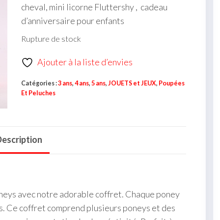
cheval, mini licorne Fluttershy , cadeau
d’anniversaire pour enfants
Rupture de stock
Ajouter à la liste d’envies
Catégories :
3 ans
,
4 ans
,
5 ans
,
JOUETS et JEUX
,
Poupées
Et Peluches
escription
eys avec notre adorable coffret. Chaque poney
s. Ce coffret comprend plusieurs poneys et des