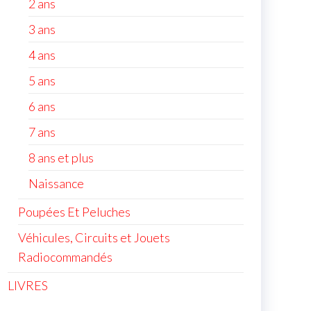
2 ans
3 ans
4 ans
5 ans
6 ans
7 ans
8 ans et plus
Naissance
Poupées Et Peluches
Véhicules, Circuits et Jouets
Radiocommandés
LIVRES