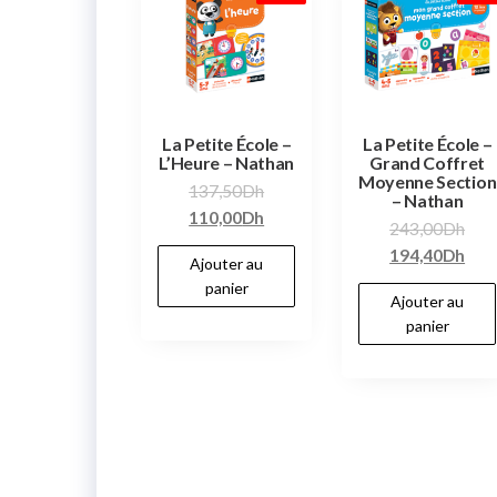
La Petite École –
La Petite École –
L’Heure – Nathan
Grand Coffret
Moyenne Section
137,50
Dh
– Nathan
110,00
Dh
243,00
Dh
194,40
Dh
Ajouter au
panier
Ajouter au
panier