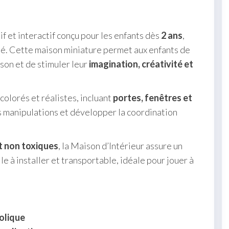
if et interactif conçu pour les enfants dès
2 ans
,
isé. Cette maison miniature permet aux enfants de
son et de stimuler leur
imagination, créativité et
olorés et réalistes, incluant
portes, fenêtres et
s manipulations et développer la coordination
t non toxiques
, la Maison d’Intérieur assure un
ile à installer et transportable, idéale pour jouer à
bolique