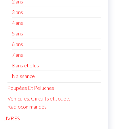
2 ans
3 ans
4 ans
5 ans
6 ans
7 ans
8 ans et plus
Naissance
Poupées Et Peluches
Véhicules, Circuits et Jouets
Radiocommandés
LIVRES