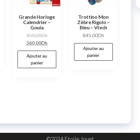
Grande Horloge
Trottino Mon
Calendrier –
Zèbre Rigolo –
Goula
Bleu – Vtech
450,00
Dh
845,00
Dh
360,00
Dh
Ajouter au
panier
Ajouter au
panier