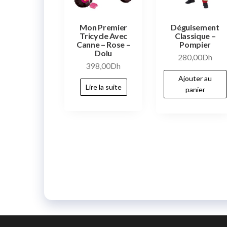
Mon Premier
Déguisement
Tricycle Avec
Classique –
Canne – Rose –
Pompier
Dolu
280,00
Dh
398,00
Dh
Ajouter au
Lire la suite
panier