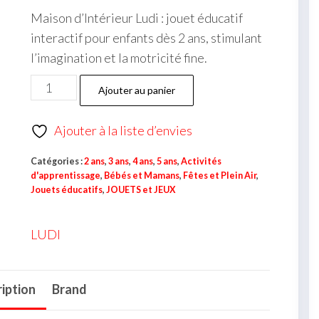
Maison d’Intérieur Ludi : jouet éducatif
interactif pour enfants dès 2 ans, stimulant
l’imagination et la motricité fine.
Ajouter au panier
Ajouter à la liste d’envies
Catégories :
2 ans
,
3 ans
,
4 ans
,
5 ans
,
Activités
d'apprentissage
,
Bébés et Mamans
,
Fêtes et Plein Air
,
Jouets éducatifs
,
JOUETS et JEUX
LUDI
iption
Brand