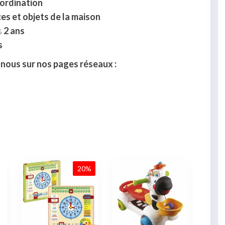
coordination
s et objets de la maison
s
2 ans
s
-nous sur nos pages réseaux :
20%