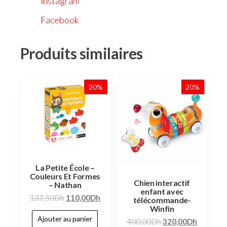
Instagram
Facebook
Produits similaires
20%
20%
La Petite École –
Couleurs Et Formes
Chien interactif
– Nathan
enfant avec
137,50
Dh
110,00
Dh
télécommande-
Winfin
Ajouter au panier
400,00
Dh
320,00
Dh