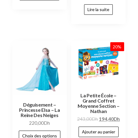
Lire la suite
20%
La Petite École –
Grand Coffret
Déguisement –
Moyenne Section –
Princesse Elsa – La
Nathan
Reine Des Neiges
243,00
Dh
194,40
Dh
220,00
Dh
Ajouter au panier
Choix des options