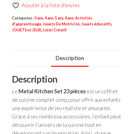
Ajouter à la liste d’envies
Catégories :
3 ans
,
4 ans
,
5 ans
,
6 ans
,
Activités
d'apprentissage
,
Jouets De Motricité
,
Jouets éducatifs
,
JOUETS et JEUX
,
Loisir Créatif
Description
Description
Le
Metal Kitchen Set 23 pièces
est un coffret
de cuisine complet conçu pour offrir aux enfants
une expérience de jeu réaliste et amusante.
Grâce à ses nombreux accessoires, l’enfant peut
découvrir l’univers de la cuisine tout en
développant son imagination. Ainsi, chaque