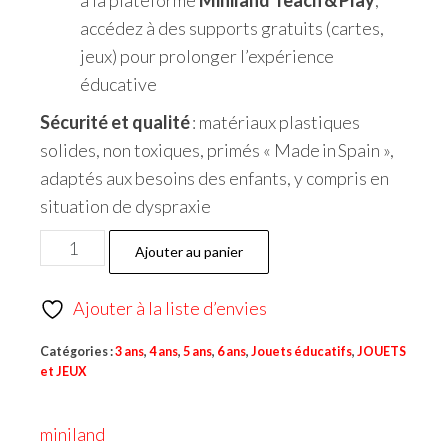
à la plateforme
Miniland Teach & Play
,
accédez à des supports gratuits (cartes,
jeux) pour prolonger l’expérience
éducative
Sécurité et qualité
: matériaux plastiques
solides, non toxiques, primés « Made in Spain »,
adaptés aux besoins des enfants, y compris en
situation de dyspraxie
Ajouter au panier
Ajouter à la liste d’envies
Catégories :
3 ans
,
4 ans
,
5 ans
,
6 ans
,
Jouets éducatifs
,
JOUETS
et JEUX
miniland