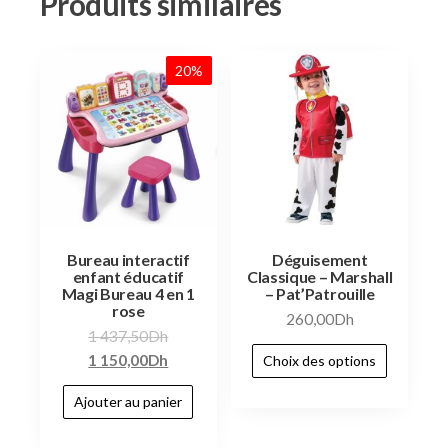
Produits similaires
20%
Bureau interactif
Déguisement
enfant éducatif
Classique – Marshall
Magi Bureau 4 en 1
– Pat’Patrouille
rose
260,00
Dh
1 437,50
Dh
1 150,00
Dh
Choix des options
Ajouter au panier