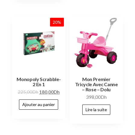
20%
Monopoly Scrabble-
Mon Premier
2 En 1
Tricycle Avec Canne
– Rose – Dolu
225,00
Dh
180,00
Dh
398,00
Dh
Ajouter au panier
Lire la suite