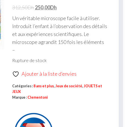
312,50
Dh
250,00
Dh
Un véritable microscope facile à utiliser.
Introduit l’enfant à l’observation des détails
et aux expériences scientifiques. Le
microscope agrandit 150 fois les éléments
–
Rupture de stock
Ajouter à la liste d’envies
Catégories :
8 ans et plus
,
Jeux de société
,
JOUETS et
JEUX
Marque :
Clementoni