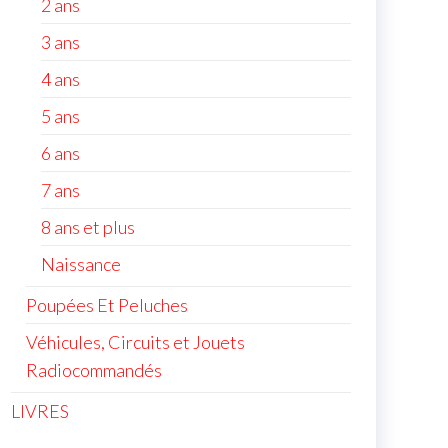
2 ans
3 ans
4 ans
5 ans
6 ans
7 ans
8 ans et plus
Naissance
Poupées Et Peluches
Véhicules, Circuits et Jouets
Radiocommandés
LIVRES