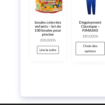
boules colorées
Déguisement
enfants – lot de
Classique –
100 boules pour
PJMASKS
piscine
180,00
Dh
200,00
Dh
Choix des
Lire la suite
options