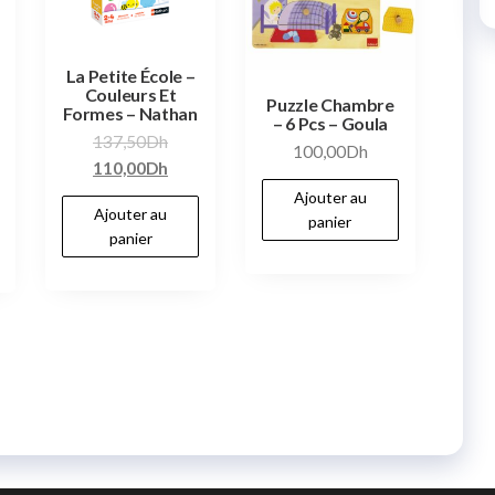
La Petite École –
Couleurs Et
Puzzle Chambre
Formes – Nathan
– 6 Pcs – Goula
137,50
Dh
100,00
Dh
110,00
Dh
Ajouter au
Ajouter au
panier
panier