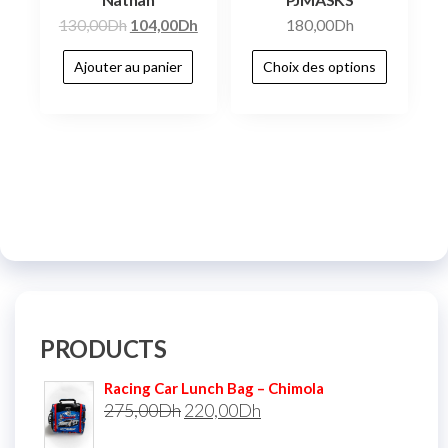
130,00
Dh
104,00
Dh
180,00
Dh
Ajouter au panier
Choix des options
PRODUCTS
Racing Car Lunch Bag – Chimola
275,00
Dh
220,00
Dh