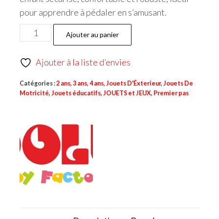
pour apprendre à pédaler en s’amusant.
Ajouter au panier
Ajouter à la liste d’envies
Catégories :
2 ans
,
3 ans
,
4 ans
,
Jouets D'Éxterieur
,
Jouets De
Motricité
,
Jouets éducatifs
,
JOUETS et JEUX
,
Premier pas