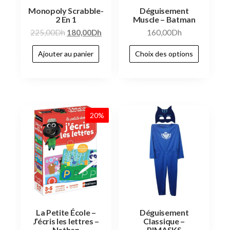
Monopoly Scrabble-
Déguisement
2 En 1
Muscle – Batman
225,00
Dh
180,00
Dh
160,00
Dh
Ajouter au panier
Choix des options
20%
La Petite École –
Déguisement
J’écris les lettres –
Classique –
Nathan
PJMASKS