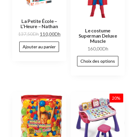
La Petite École –
L’Heure – Nathan
Le costume
137,50
Dh
110,00
Dh
Superman Deluxe
Muscle
Ajouter au panier
160,00
Dh
Choix des options
20%