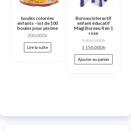
boules colorées
Bureau interactif
enfants – lot de 100
enfant éducatif
boules pour piscine
Magi Bureau 4 en 1
rose
200,00
Dh
1 437,50
Dh
1 150,00
Dh
Lire la suite
Ajouter au panier