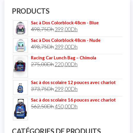
PRODUCTS
Sac à Dos Colorblock 48cm - Blue
498,75
Dh
399,00
Dh
Sac à Dos Colorblock 48cm - Nude
498,75
Dh
399,00
Dh
Racing Car Lunch Bag – Chimola
275,00
Dh
220,00
Dh
Sac à dos scolaire 12 pouces avec chariot
373,75
Dh
299,00
Dh
Sac à dos scolaire 16 pouces avec chariot
562,50
Dh
450,00
Dh
CATÉGORIES DE PRODUITS