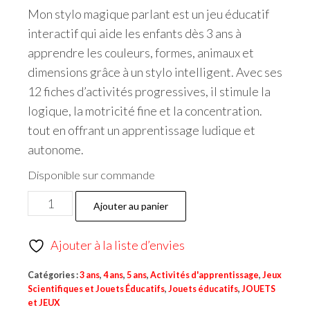
Mon stylo magique parlant est un jeu éducatif
interactif qui aide les enfants dès 3 ans à
apprendre les couleurs, formes, animaux et
dimensions grâce à un stylo intelligent. Avec ses
12 fiches d’activités progressives, il stimule la
logique, la motricité fine et la concentration.
tout en offrant un apprentissage ludique et
autonome.
Disponible sur commande
Ajouter au panier
Ajouter à la liste d’envies
Catégories :
3 ans
,
4 ans
,
5 ans
,
Activités d'apprentissage
,
Jeux
Scientifiques et Jouets Éducatifs
,
Jouets éducatifs
,
JOUETS
et JEUX