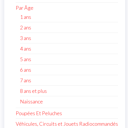
Par Âge
1 ans
2 ans
3 ans
4 ans
5 ans
6 ans
7 ans
8 ans et plus
Naissance
Poupées Et Peluches
Véhicules, Circuits et Jouets Radiocommandés