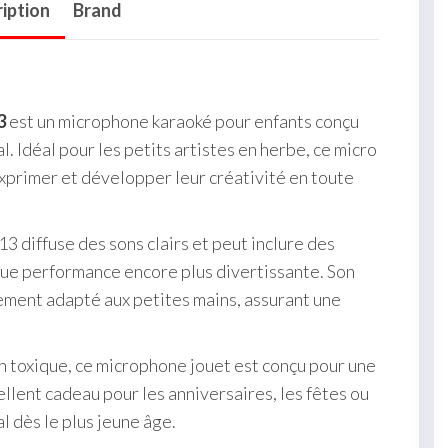
iption
Brand
3
est un microphone karaoké pour enfants conçu
. Idéal pour les petits artistes en herbe, ce micro
exprimer et développer leur créativité en toute
3 diffuse des sons clairs et peut inclure des
ue performance encore plus divertissante. Son
ement adapté aux petites mains, assurant une
n toxique, ce microphone jouet est conçu pour une
cellent cadeau pour les anniversaires, les fêtes ou
l dès le plus jeune âge.