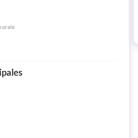
 orale
ipales