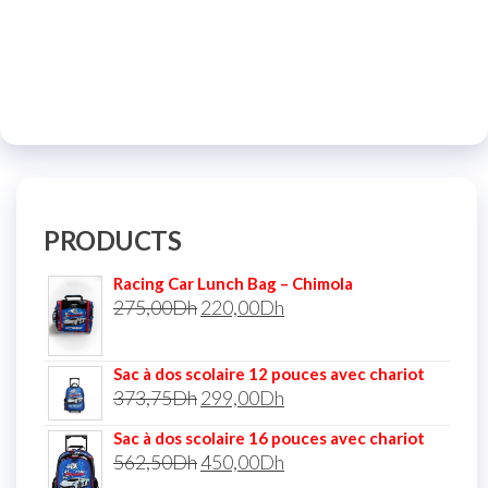
PRODUCTS
Racing Car Lunch Bag – Chimola
275,00
Dh
220,00
Dh
Sac à dos scolaire 12 pouces avec chariot
373,75
Dh
299,00
Dh
Sac à dos scolaire 16 pouces avec chariot
562,50
Dh
450,00
Dh