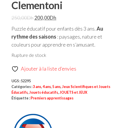
Clementoni
250,00
Dh
200,00
Dh
Puzzle éducatif pour enfants dès 3 ans.
Au
rythme des saisons
: paysages, nature et
couleurs pour apprendre en s’amusant.
Rupture de stock
Ajouter à la liste d’envies
UGS :
52295
Catégories :
3 ans
,
4 ans
,
5 ans
,
Jeux Scientifiques et Jouets
Éducatifs
,
Jouets éducatifs
,
JOUETS et JEUX
Étiquette :
Premiers apprentissages