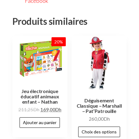
Facebook
Produits similaires
20%
Jeu électronique
éducatif animaux
Déguisement
enfant – Nathan
Classique – Marshall
211,25
Dh
169,00
Dh
– Pat’Patrouille
260,00
Dh
Ajouter au panier
Choix des options