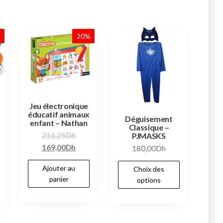
%
20%
Jeu électronique
éducatif animaux
Déguisement
enfant – Nathan
Classique –
211,25
Dh
PJMASKS
169,00
Dh
180,00
Dh
Ajouter au
Choix des
panier
options