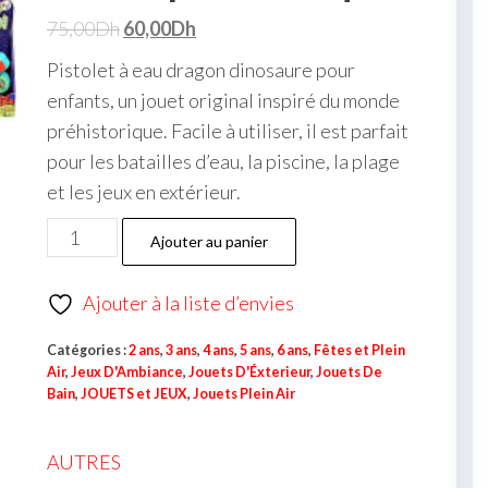
75,00
Dh
60,00
Dh
Pistolet à eau dragon dinosaure pour
enfants, un jouet original inspiré du monde
préhistorique. Facile à utiliser, il est parfait
pour les batailles d’eau, la piscine, la plage
et les jeux en extérieur.
Ajouter au panier
Ajouter à la liste d’envies
Catégories :
2 ans
,
3 ans
,
4 ans
,
5 ans
,
6 ans
,
Fêtes et Plein
Air
,
Jeux D'Ambiance
,
Jouets D'Éxterieur
,
Jouets De
Bain
,
JOUETS et JEUX
,
Jouets Plein Air
AUTRES