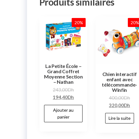
Produits similaires
20%
20
La Petite École –
Grand Coffret
Chien interactif
Moyenne Section
enfant avec
– Nathan
télécommande-
243,00
Dh
Winfin
194,40
Dh
400,00
Dh
320,00
Dh
Ajouter au
panier
Lire la suite