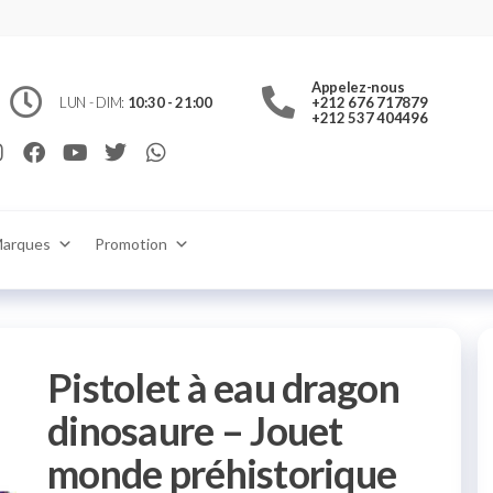
jouet.ma
c
ts et
Appelez-nous
 jouets
 pour
LUN - DIM:
10:30 - 21:00
+212 676 717879
ons
+212 537 404496
ulture
Rabat
ne ou en
ra
in
aison
aroc
arques
Promotion
Pistolet à eau dragon
dinosaure – Jouet
monde préhistorique