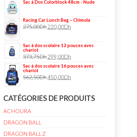
Sac à Dos Colorblock 48cm - Nude
Racing Car Lunch Bag – Chimola
275,00
Dh
220,00
Dh
Sac à dos scolaire 12 pouces avec
chariot
373,75
Dh
299,00
Dh
Sac à dos scolaire 16 pouces avec
chariot
562,50
Dh
450,00
Dh
CATÉGORIES DE PRODUITS
ACHOURA
DRAGON BALL
DRAGON BALL Z