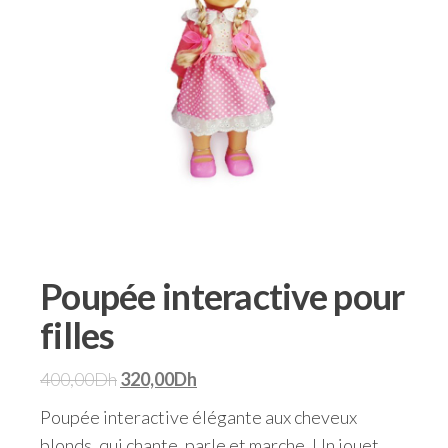
Poupée interactive pour
filles
400,00
Dh
320,00
Dh
Poupée interactive élégante aux cheveux
blonds, qui chante, parle et marche. Un jouet