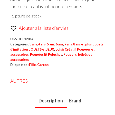
ludique et captivant pour les enfants.
Rupture de stock
Ajouter à la liste d’envies
UGS :
03012014
Catégories :
3 ans
,
4 ans
,
5 ans
,
6 ans
,
7 ans
,
8 ans et plus
,
Jouets
d'imitation
,
JOUETS et JEUX
,
Loisir Créatif
,
Poupées et
accessoires
,
Poupées Et Peluches
,
Poupons, bébés et
accessoires
Étiquettes :
Fille
,
Garçon
AUTRES
Description
Brand