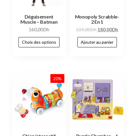
Déguisement
Monopoly Scrabble-
Muscle – Batman
2 En 1
160,00
Dh
225,00
Dh
180,00
Dh
Choix des options
Ajouter au panier
20%
Chien interactif
Puzzle Chambre – 6