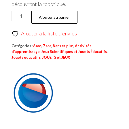
découvrant la robotique.
Ajouter au panier
Ajouter à la liste d’envies
Catégories :
6 ans
,
7 ans
,
8 ans et plus
,
Activités
d'apprentissage
,
Jeux Scientifiques et Jouets Éducatifs
,
Jouets éducatifs
,
JOUETS et JEUX