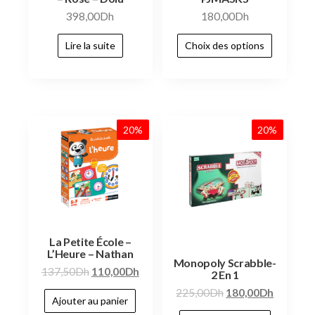
398,00
Dh
180,00
Dh
Lire la suite
Choix des options
20%
20%
La Petite École –
L’Heure – Nathan
Monopoly Scrabble-
137,50
Dh
110,00
Dh
2 En 1
225,00
Dh
180,00
Dh
Ajouter au panier