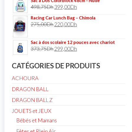
Sac à Dos Colorblock 48cm - Nude
498,75
Dh
399,00
Dh
Racing Car Lunch Bag – Chimola
275,00
Dh
220,00
Dh
Sac à dos scolaire 12 pouces avec chariot
373,75
Dh
299,00
Dh
CATÉGORIES DE PRODUITS
ACHOURA
DRAGON BALL
DRAGON BALL Z
JOUETS et JEUX
Bébés et Mamans
Fêtes et Plein Air