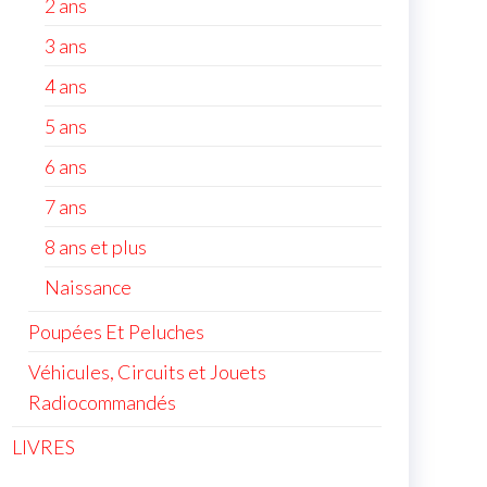
2 ans
3 ans
4 ans
5 ans
6 ans
7 ans
8 ans et plus
Naissance
Poupées Et Peluches
Véhicules, Circuits et Jouets
Radiocommandés
LIVRES