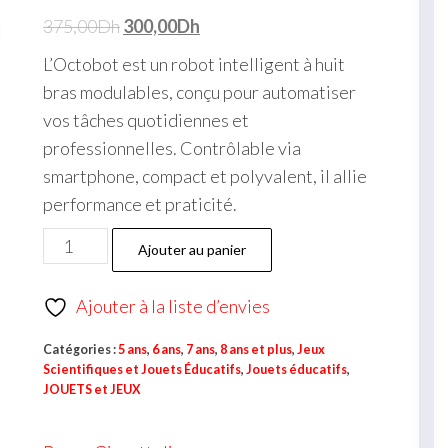
375,00
Dh
300,00
Dh
L’Octobot est un robot intelligent à huit
bras modulables, conçu pour automatiser
vos tâches quotidiennes et
professionnelles. Contrôlable via
smartphone, compact et polyvalent, il allie
performance et praticité.
Ajouter au panier
Ajouter à la liste d’envies
Catégories :
5 ans
,
6 ans
,
7 ans
,
8 ans et plus
,
Jeux
Scientifiques et Jouets Éducatifs
,
Jouets éducatifs
,
JOUETS et JEUX