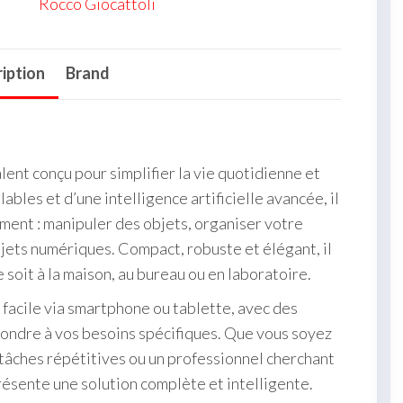
Rocco Giocattoli
iption
Brand
lent conçu pour simplifier la vie quotidienne et
bles et d’une intelligence artificielle avancée, il
ment : manipuler des objets, organiser votre
ojets numériques. Compact, robuste et élégant, il
 soit à la maison, au bureau ou en laboratoire.
 facile via smartphone ou tablette, avec des
pondre à vos besoins spécifiques. Que vous soyez
 tâches répétitives ou un professionnel cherchant
résente une solution complète et intelligente.