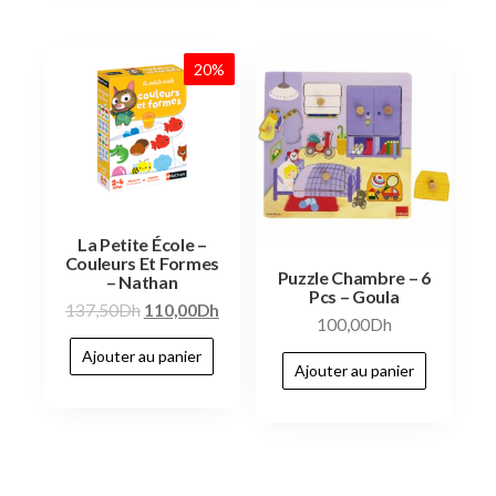
20%
La Petite École –
Couleurs Et Formes
Puzzle Chambre – 6
– Nathan
Pcs – Goula
137,50
Dh
110,00
Dh
100,00
Dh
Ajouter au panier
Ajouter au panier