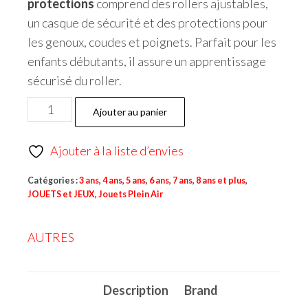
protections
comprend des rollers ajustables,
un casque de sécurité et des protections pour
les genoux, coudes et poignets. Parfait pour les
enfants débutants, il assure un apprentissage
sécurisé du roller.
Ajouter au panier
Ajouter à la liste d’envies
Catégories :
3 ans
,
4 ans
,
5 ans
,
6 ans
,
7 ans
,
8 ans et plus
,
JOUETS et JEUX
,
Jouets Plein Air
AUTRES
Description
Brand