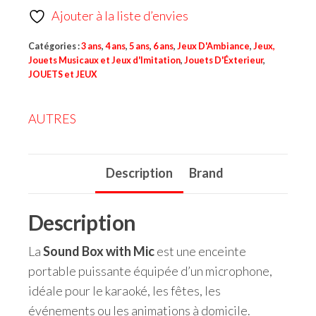
Ajouter à la liste d’envies
Catégories :
3 ans
,
4 ans
,
5 ans
,
6 ans
,
Jeux D'Ambiance
,
Jeux,
Jouets Musicaux et Jeux d'Imitation
,
Jouets D'Éxterieur
,
JOUETS et JEUX
AUTRES
Description
Brand
Description
La
Sound Box with Mic
est une enceinte
portable puissante équipée d’un microphone,
idéale pour le karaoké, les fêtes, les
événements ou les animations à domicile.