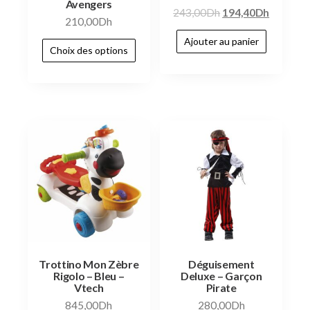
Avengers
243,00
Dh
194,40
Dh
210,00
Dh
Ajouter au panier
Choix des options
Trottino Mon Zèbre
Déguisement
Rigolo – Bleu –
Deluxe – Garçon
Vtech
Pirate
845,00
Dh
280,00
Dh