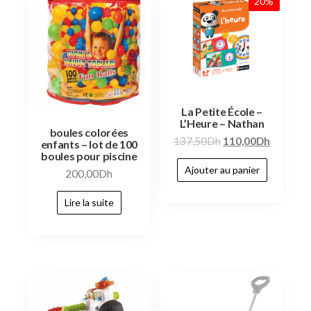
20%
La Petite École –
L’Heure – Nathan
boules colorées
137,50
Dh
110,00
Dh
enfants – lot de 100
boules pour piscine
Ajouter au panier
200,00
Dh
Lire la suite