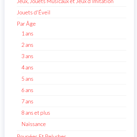
Jeux, Jouets Musicaux et Jeux d'Imitation
Jouets d'Éveil
Par Âge
1 ans
2 ans
3 ans
4 ans
5 ans
6 ans
7 ans
8 ans et plus
Naissance
Poupées Et Peluches