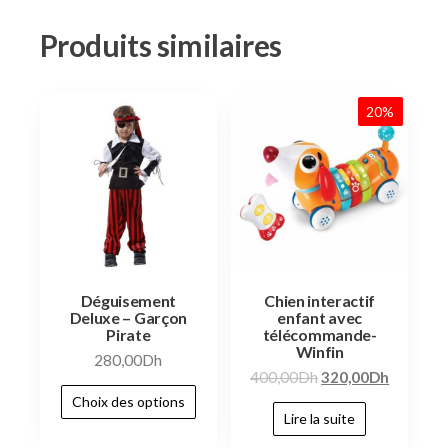
Produits similaires
20%
Déguisement
Chien interactif
Deluxe – Garçon
enfant avec
Pirate
télécommande-
Winfin
280,00
Dh
400,00
Dh
320,00
Dh
Choix des options
Lire la suite