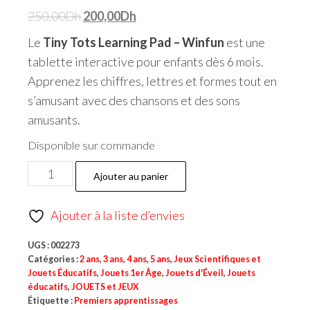
250,00
Dh
200,00
Dh
Le
Tiny Tots Learning Pad – Winfun
est une
tablette interactive pour enfants dès 6 mois.
Apprenez les chiffres, lettres et formes tout en
s’amusant avec des chansons et des sons
amusants.
Disponible sur commande
Ajouter au panier
Ajouter à la liste d’envies
UGS :
002273
Catégories :
2 ans
,
3 ans
,
4 ans
,
5 ans
,
Jeux Scientifiques et
Jouets Éducatifs
,
Jouets 1er Âge
,
Jouets d'Éveil
,
Jouets
éducatifs
,
JOUETS et JEUX
Étiquette :
Premiers apprentissages