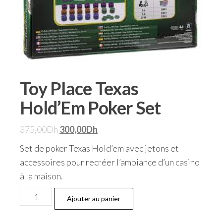
Toy Place Texas
Hold’Em Poker Set
375,00
Dh
300,00
Dh
Set de poker Texas Hold’em avec jetons et
accessoires pour recréer l’ambiance d’un casino
à la maison.
Ajouter au panier