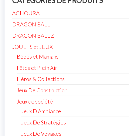
CATÉGORIES DE PRODUITS
ACHOURA
DRAGON BALL
DRAGON BALL Z
JOUETS et JEUX
Bébés et Mamans
Fêtes et Plein Air
Héros & Collections
Jeux De Construction
Jeux de société
Jeux D'Ambiance
Jeux De Stratégies
Jeux De Voyages