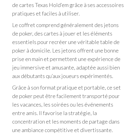
de cartes Texas Hold’em grâce à ses accessoires
pratiques et faciles à utiliser.
Le coffret comprend généralement des jetons
de poker, des cartes à jouer et les éléments
essentiels pour recréer une véritable table de
poker à domicile. Les jetons offrent une bonne
prise en main et permettent une expérience de
jeu immersive et amusante, adaptée aussi bien
aux débutants qu’aux joueurs expérimentés.
Grâce à son format pratique et portable, ce set
de poker peut être facilement transporté pour
les vacances, les soirées ou les événements
entre amis. Il favorise la stratégie, la
concentration et les moments de partage dans
une ambiance compétitive et divertissante.