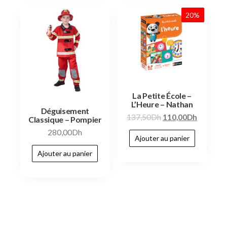
20%
La Petite École –
L’Heure – Nathan
Déguisement
137,50
Dh
110,00
Dh
Classique – Pompier
280,00
Dh
Ajouter au panier
Ajouter au panier