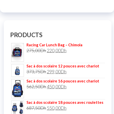
PRODUCTS
Racing Car Lunch Bag – Chimola
275,00
Dh
220,00
Dh
Sac à dos scolaire 12 pouces avec chariot
373,75
Dh
299,00
Dh
Sac à dos scolaire 16 pouces avec chariot
562,50
Dh
450,00
Dh
Sac à dos scolaire 18 pouces avec roulettes
687,50
Dh
550,00
Dh