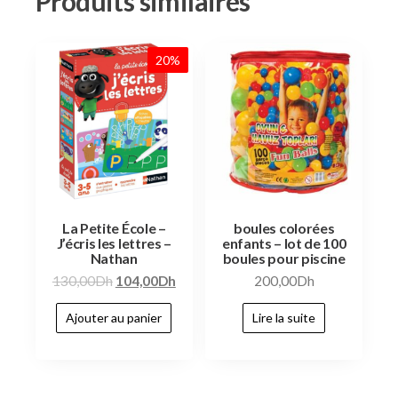
Produits similaires
20%
La Petite École –
boules colorées
J’écris les lettres –
enfants – lot de 100
Nathan
boules pour piscine
130,00
Dh
104,00
Dh
200,00
Dh
Ajouter au panier
Lire la suite