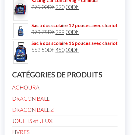
Racing Car Lunch Bag – Chimola
275,00
Dh
220,00
Dh
Sac à dos scolaire 12 pouces avec chariot
373,75
Dh
299,00
Dh
Sac à dos scolaire 16 pouces avec chariot
562,50
Dh
450,00
Dh
CATÉGORIES DE PRODUITS
ACHOURA
DRAGON BALL
DRAGON BALL Z
JOUETS et JEUX
LIVRES