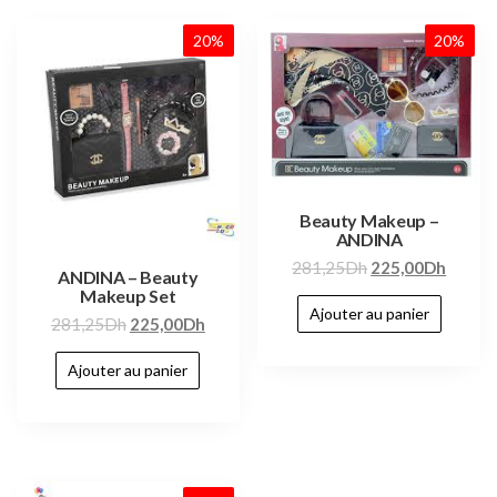
20%
20%
Beauty Makeup –
ANDINA
281,25
Dh
225,00
Dh
ANDINA – Beauty
Makeup Set
Ajouter au panier
281,25
Dh
225,00
Dh
Ajouter au panier