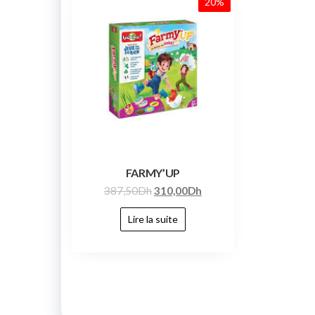
20%
FARMY’UP
387,50
Dh
310,00
Dh
Lire la suite