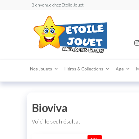
Bienvenue chez Etoile Jouet
Etoile
Jouets Maro
,vente de joue
: Vente
puériculture
enfants garç
et
et filles –
puéric
Marrakech
,Casablanca,
en lig
,Agadir ,Téma
magas
,Khouribga
,Tetouan livr
partout au M
Nos Jouets
Héros & Collections
Âge
M
‎‎Bioviva
Voici le seul résultat