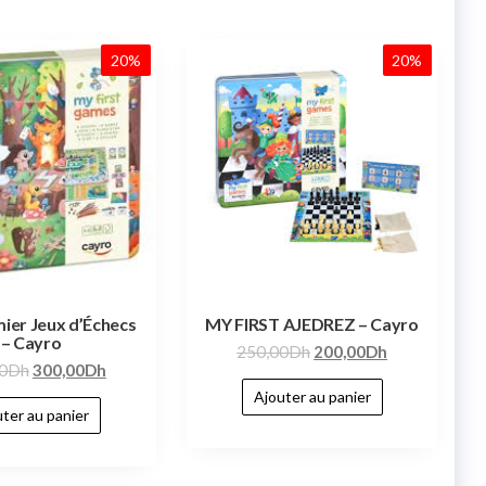
20%
20%
ier Jeux d’Échecs
MY FIRST AJEDREZ – Cayro
– Cayro
250,00
Dh
200,00
Dh
0
Dh
300,00
Dh
Ajouter au panier
ter au panier