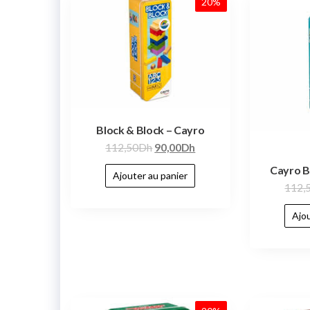
20%
Block & Block – Cayro
112,50
Dh
90,00
Dh
Cayro B
Ajouter au panier
112,
Ajou