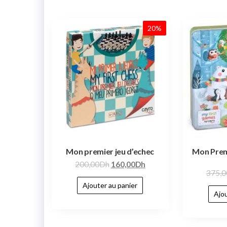
20%
Mon premier jeu d’echec
Mon Prem
200,00
Dh
160,00
Dh
375,0
Ajouter au panier
Ajou