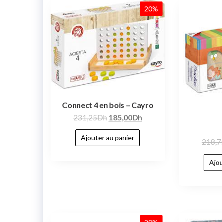
20%
Connect 4 en bois – Cayro
231,25
Dh
185,00
Dh
Ajouter au panier
218,7
Ajou