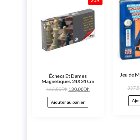
20%
Jeu de M
Échecs Et Dames
Magnétiques 24X24 Cm
337,5
162,50
Dh
130,00
Dh
Ajou
Ajouter au panier