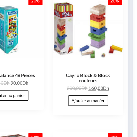
20%
20%
alance 48 Pièces
Cayro Block & Block
couleurs
50
Dh
90,00
Dh
200,00
Dh
160,00
Dh
ter au panier
Ajouter au panier