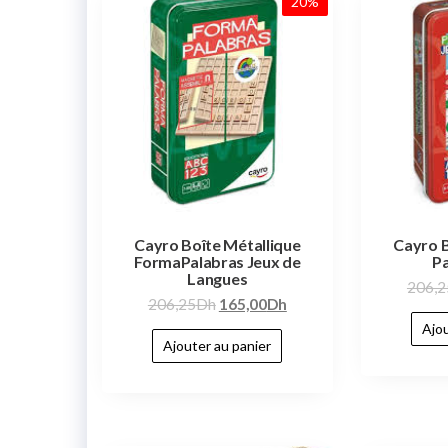
20%
Cayro Boîte Métallique
Cayro B
FormaPalabras Jeux de
P
Langues
206,2
206,25
Dh
165,00
Dh
Ajou
Ajouter au panier