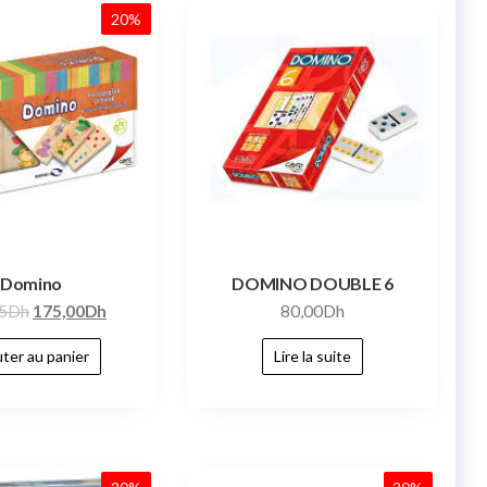
20%
Domino
DOMINO DOUBLE 6
5
Dh
175,00
Dh
80,00
Dh
ter au panier
Lire la suite