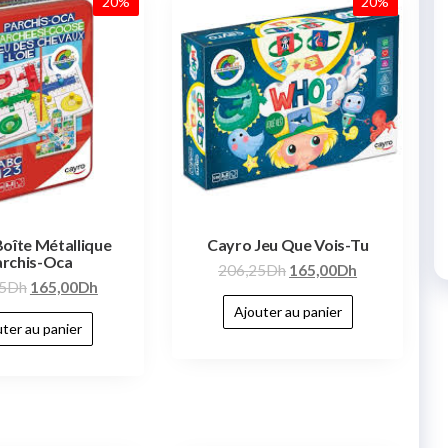
20%
20%
oîte Métallique
Cayro Jeu Que Vois-Tu
archis-Oca
206,25
Dh
165,00
Dh
5
Dh
165,00
Dh
Ajouter au panier
ter au panier