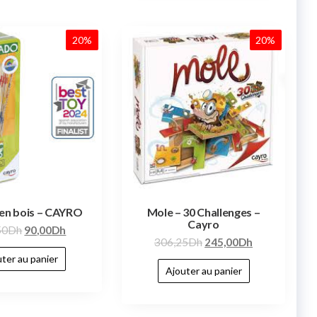
20%
20%
en bois – CAYRO
Mole – 30 Challenges –
Cayro
50
Dh
90,00
Dh
306,25
Dh
245,00
Dh
ter au panier
Ajouter au panier