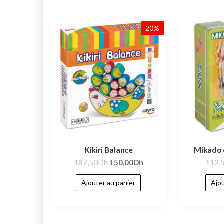
20%
Kikiri Balance
Mikado 
187,50
Dh
150,00
Dh
112,
Ajouter au panier
Ajou