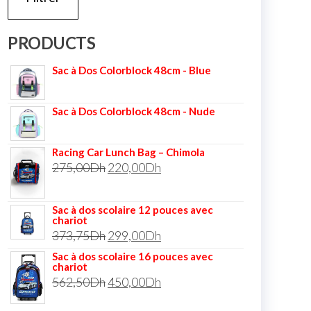
PRODUCTS
Sac à Dos Colorblock 48cm - Blue
Sac à Dos Colorblock 48cm - Nude
Racing Car Lunch Bag – Chimola
275,00
Dh
220,00
Dh
Sac à dos scolaire 12 pouces avec
chariot
373,75
Dh
299,00
Dh
Sac à dos scolaire 16 pouces avec
chariot
562,50
Dh
450,00
Dh