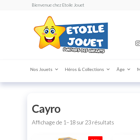
Bienvenue chez Etoile Jouet
Etoile
Jouets Maro
,vente de joue
: Vente
puériculture
enfants garç
et
et filles –
puéric
Marrakech
,Casablanca,
en lig
,Agadir ,Téma
magas
,Khouribga
,Tetouan livr
partout au M
Nos Jouets
Héros & Collections
Âge
M
Cayro
Affichage de 1–18 sur 23 résultats