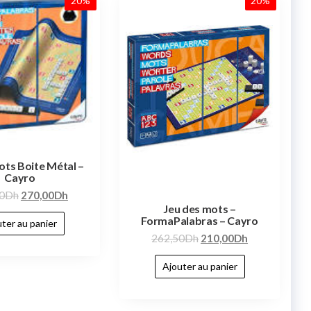
20%
20%
ots Boite Métal –
Cayro
0
Dh
270,00
Dh
Jeu des mots –
FormaPalabras – Cayro
ter au panier
262,50
Dh
210,00
Dh
Ajouter au panier