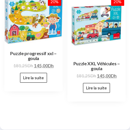
20%
20%
Puzzle progressif xxl –
goula
Puzzle XXL Véhicules –
181,25
Dh
145,00
Dh
goula
181,25
Dh
145,00
Dh
Lire la suite
Lire la suite