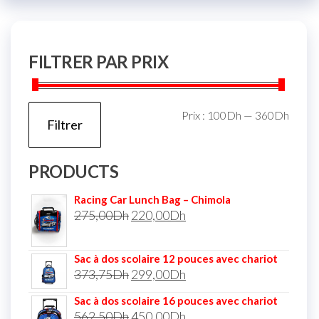
FILTRER PAR PRIX
Prix :
100Dh
—
360Dh
Filtrer
PRODUCTS
Racing Car Lunch Bag – Chimola
275,00
Dh
220,00
Dh
Sac à dos scolaire 12 pouces avec chariot
373,75
Dh
299,00
Dh
Sac à dos scolaire 16 pouces avec chariot
562,50
Dh
450,00
Dh