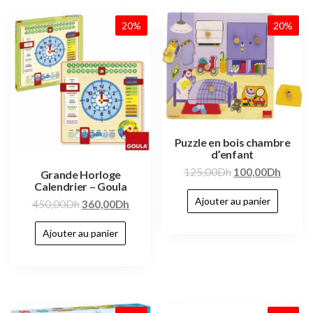
20%
20%
Puzzle en bois chambre
d’enfant
125,00
Dh
100,00
Dh
Grande Horloge
Calendrier – Goula
Ajouter au panier
450,00
Dh
360,00
Dh
Ajouter au panier