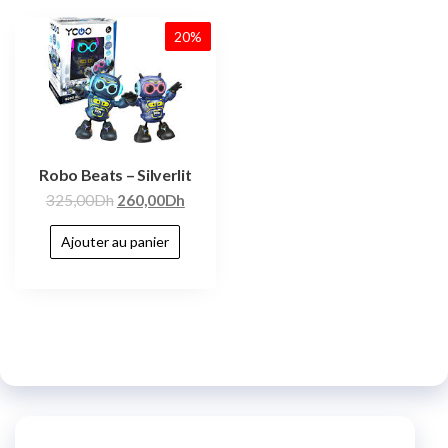
20%
Robo Beats – Silverlit
325,00
Dh
260,00
Dh
Ajouter au panier