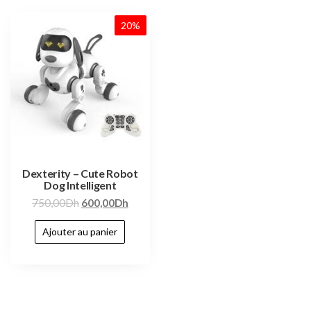
20%
Dexterity – Cute Robot
Dog Intelligent
750,00
Dh
600,00
Dh
Ajouter au panier