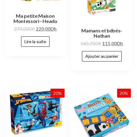
Ma petite Maison
Montessori– Headu
275,00
Dh
220,00
Dh
Mamans et bébés-
Nathan
Lire la suite
143,75
Dh
115,00
Dh
Ajouter au panier
20%
20%