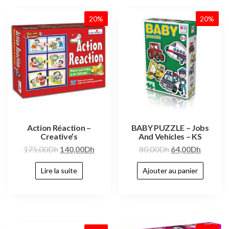
20%
20%
Action Réaction –
BABY PUZZLE – Jobs
Creative’s
And Vehicles – KS
175,00
Dh
140,00
Dh
80,00
Dh
64,00
Dh
Lire la suite
Ajouter au panier