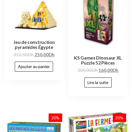
Jeu de construction
pyramides Égypte
312,50
Dh
250,00
Dh
KS Games Dinosaur XL
Puzzle 52 Pièces
Ajouter au panier
200,00
Dh
160,00
Dh
Lire la suite
20%
20%