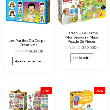
Lisciani – La Ferme
Montessori – Maxi
Les Parties Du Corps –
Puzzle 26 Pièces
Creative’s
275,00
Dh
220,00
Dh
75,00
Dh
60,00
Dh
Lire la suite
Ajouter au panier
20%
20%