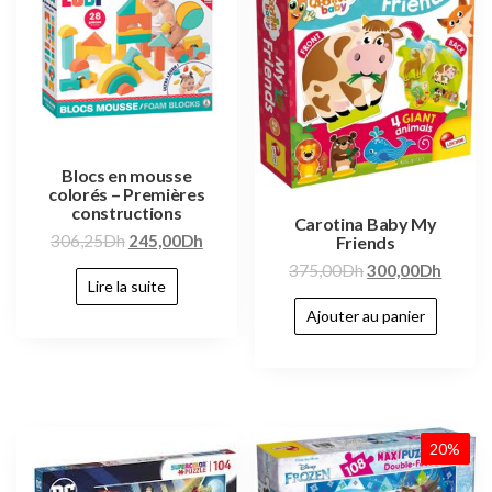
Blocs en mousse
colorés – Premières
constructions
Carotina Baby My
306,25
Dh
245,00
Dh
Friends
375,00
Dh
300,00
Dh
Lire la suite
Ajouter au panier
20%