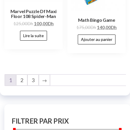
Marvel Puzzle Df Maxi
Floor 108 Spider-Man
Math Bingo Game
125,00
Dh
100,00
Dh
175,00
Dh
140,00
Dh
Lire la suite
Ajouter au panier
1
2
3
→
FILTRER PAR PRIX