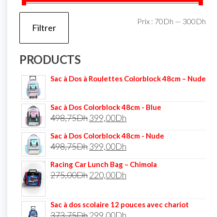
Prix :
70Dh
—
300Dh
Filtrer
PRODUCTS
Sac à Dos à Roulettes Colorblock 48cm – Nude
Sac à Dos Colorblock 48cm - Blue
498,75
Dh
399,00
Dh
Sac à Dos Colorblock 48cm - Nude
498,75
Dh
399,00
Dh
Racing Car Lunch Bag – Chimola
275,00
Dh
220,00
Dh
Sac à dos scolaire 12 pouces avec chariot
373,75
Dh
299,00
Dh