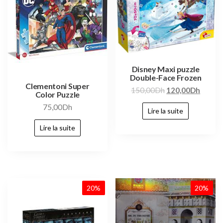
Disney Maxi puzzle
Double-Face Frozen
Clementoni Super
150,00
Dh
120,00
Dh
Color Puzzle
75,00
Dh
Lire la suite
Lire la suite
20%
20%