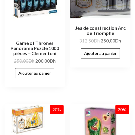
Jeu de construction Arc
de Triomphe
312,50
Dh
250,00
Dh
Game of Thrones
Panorama Puzzle 1000
pièces – Clementoni
Ajouter au panier
250,00
Dh
200,00
Dh
Ajouter au panier
20%
20%