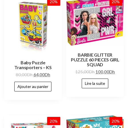
20%
20%
BARBIE GLITTER
PUZZLE 60 PIECES GIRL
Baby Puzzle
SQUAD
Transporters – KS
125,00
Dh
100,00
Dh
80,00
Dh
64,00
Dh
Lire la suite
Ajouter au panier
20%
20%