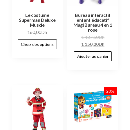
Le costume
Bureau interactif
Superman Deluxe
enfant éducatif
Muscle
Magi Bureau 4 en 1
rose
160,00
Dh
1 437,50
Dh
1 150,00
Dh
Choix des options
Ajouter au panier
20%