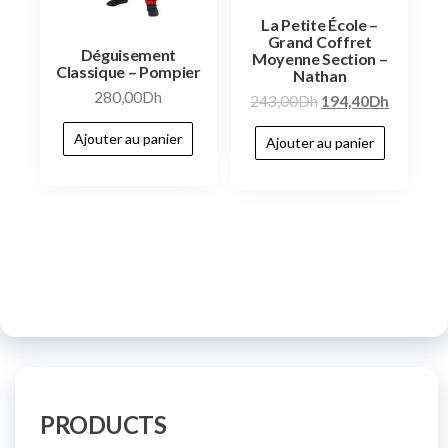
La Petite École –
Grand Coffret
Déguisement
Moyenne Section –
Classique – Pompier
Nathan
280,00
Dh
243,00
Dh
194,40
Dh
Ajouter au panier
Ajouter au panier
PRODUCTS